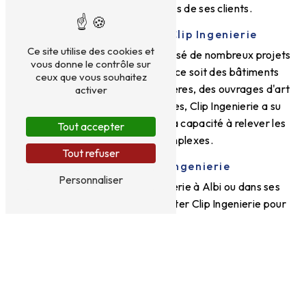
attentes et aux exigences de ses clients.
Projets réalisés par Clip Ingenierie
Ce site utilise des cookies et
A Albi, Clip Ingenierie a déjà réalisé de nombreux projets
vous donne le contrôle sur
d'ingénierie avec succès. Que ce soit des bâtiments
ceux que vous souhaitez
publics, des infrastructures routières, des ouvrages d'art
activer
ou des installations énergétiques, Clip Ingenierie a su
démontrer son savoir-faire et sa capacité à relever les
Tout accepter
défis les plus complexes.
Tout refuser
Contactez Clip Ingenierie
Personnaliser
Si vous avez un projet d'ingénierie à Albi ou dans ses
environs, n'hésitez pas à contacter Clip Ingenierie pour
bénéficier de ses services de qualité. Adresse : 15 Avenue
Charles de Gaulle, 31130 Balma. Téléphone : 05 34 66 07
00.
Clip Ingenierie, votre partenaire de confiance pour tous
vos projets d'ingénierie à Albi!