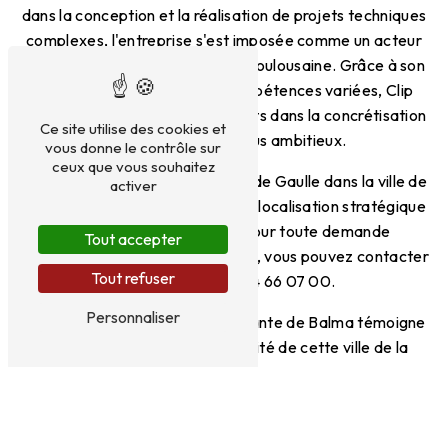
dans la conception et la réalisation de projets techniques
complexes, l'entreprise s'est imposée comme un acteur
majeur de l'ingénierie en région toulousaine. Grâce à son
expertise pointue et à ses compétences variées, Clip
Ingenierie accompagne ses clients dans la concrétisation
Ce site utilise des cookies et
de leurs projets les plus ambitieux.
vous donne le contrôle sur
ceux que vous souhaitez
Implantée au 16 Avenue Charles de Gaulle dans la ville de
activer
Balma, Clip Ingenierie jouit d'une localisation stratégique
qui favorise ses activités. Pour toute demande
Tout accepter
d'information ou de collaboration, vous pouvez contacter
Tout refuser
l'entreprise au 05 34 66 07 00.
Personnaliser
En conclusion, l'économie florissante de Balma témoigne
du dynamisme et de l'attractivité de cette ville de la
région Occitanie. Avec ses entreprises innovantes, ses
infrastructures modernes et son environnement propice
aux affaires, Balma offre un cadre idéal pour le
développement des activités économiques. Clip