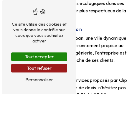
L'entreprise intègre des pratiques écologiques dans ses
projets pour contribuer à un avenir plus respectueux de la
planète.
Ce site utilise des cookies et
Localisation
vous donne le contrôle sur
ceux que vous souhaitez
Clip Ingenierie est basé à Montauban, une ville dynamique
activer
et attractive. Située dans un environnement propice au
développement des activités d'ingénierie, l'entreprise est
Tout accepter
facilement accessible et proche de ses clients.
Tout refuser
Contact
Personnaliser
Pour plus d'informations sur les services proposés par Clip
Ingenierie ou pour toute demande de devis, n'hésitez pas
à contacter l'équipe au 05 34 66 07 00.
Avec son expertise professionnelle, son approche
personnalisée et son engagement environnemental, Clip
Ingenierie est le partenaire idéal pour tous vos projets
d'ingénierie à Montauban.